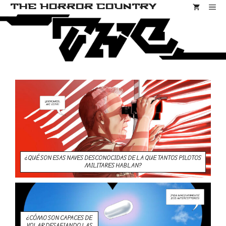
Saltar
THE HORROR COUNTRY
Me
al
contenido
¿QUÉ SON ESAS NAVES DESCONOCIDAS DE LA QUE TANTOS PILOTOS
MILITARES HABLAN?
¿CÓMO SON CAPACES DE
VOLAR DESAFIANDO LAS
¿CÓMO SON CAPACES DE VOLAR DESAFIANDO LAS